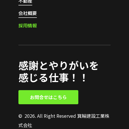
不動産
会社概要
採
用
情
報
感謝とやりがいを
感じる仕事！！
お
問
合
せ
は
こ
ち
ら
©
2026
. All Right Reserved 箕輪建設工業株
式会社