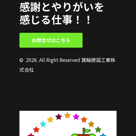
感謝とやりがいを
感じる仕事！！
お
問
合
せ
は
こ
ち
ら
©
2026
. All Right Reserved 箕輪建設工業株
式会社