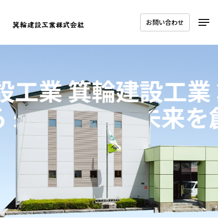
Skip
Men
to
お問い合わせ
main
content
設工業
箕輪建設工業
る
未来を創る
未来を