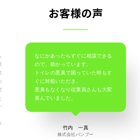
お客様の声
も
なにかあったらすぐに相談できる
頂
ので、助かっています。
建
トイレの悪臭で困っていた時もす
わ
ぐに対処いただき、
建
悪臭もなくなり従業員さんも大変
た
喜んでいました。
か
、
体
竹内 一真
株式会社バンブー